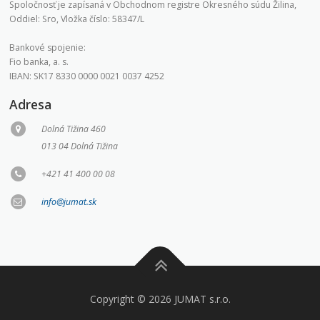
Spoločnosť je zapísaná v Obchodnom registre Okresného súdu Žilina,
Oddiel: Sro, Vložka číslo: 58347/L
Bankové spojenie:
Fio banka, a. s.
IBAN: SK17 8330 0000 0021 0037 4252
Adresa
Dolná Tižina 460
013 04 Dolná Tižina
+421 41 400 00 08
info@jumat.sk
Copyright © 2026 JUMAT s.r.o.