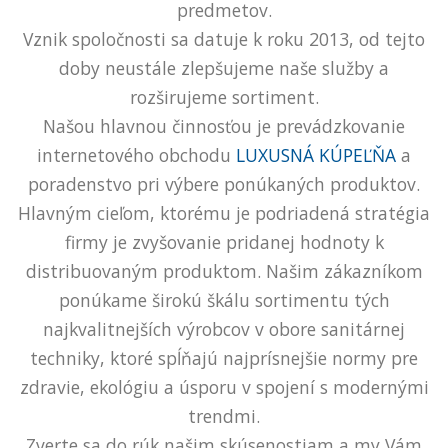
predmetov.
Vznik spoločnosti sa datuje k roku 2013, od tejto
doby neustále zlepšujeme naše služby a
rozširujeme sortiment.
Našou hlavnou činnosťou je prevádzkovanie
internetového obchodu
LUXUSNÁ KÚPEĽŇA
a
poradenstvo pri výbere ponúkaných produktov.
Hlavným cieľom, ktorému je podriadená stratégia
firmy je zvyšovanie pridanej hodnoty k
distribuovaným produktom. Našim zákazníkom
ponúkame širokú škálu sortimentu tých
najkvalitnejších výrobcov v obore sanitárnej
techniky, ktoré spĺňajú najprísnejšie normy pre
zdravie, ekológiu a úsporu v spojení s modernými
trendmi.
Zverte sa do rúk našim skúsenostiam a my Vám